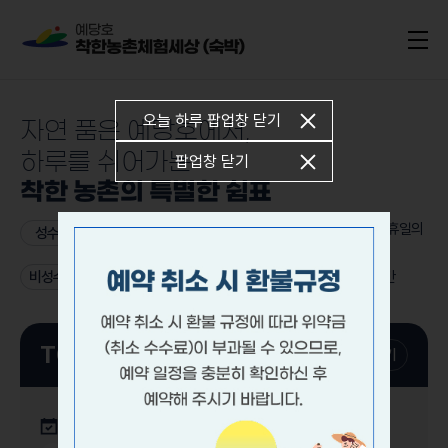
전체
오늘 하루 팝업창 닫기
자연 품은 예당호에서,
하루를 쉬어가는
팝업창 닫기
착한 농촌의 특별한 쉼표
7월 1일부터 8월 31일까지, 금요일, 토요일 및 주중 공휴일의
성수기
전날
비성수기
9월 1일부터 이듬해 6월 30일까지, 성수기 이외의 기간
TODAY
2026.08.07
달력보기
2026년 8월
7일~8월 7일