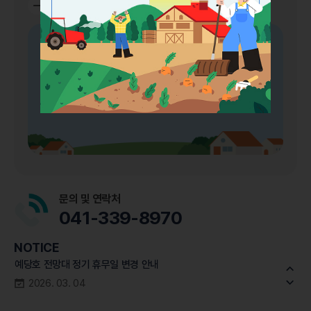
인원
2명
예약인원
예약인원
감소
증가
버튼
버튼
좌측 달력에서
입실일/퇴실일
선택 후
인원
을 선택해주세요.
예당호 전망대 정기 휴무일 변경 안내
문의 및 연락처
2026. 03. 04
041-339-8970
예당관광지 5월 정기 휴무일 변경 운영 안내
NOTICE
2026. 04. 16
예당호 전망대 정기 휴무일 변경 안내
2026. 03. 04
예당관광지 5월 정기 휴무일 변경 운영 안내